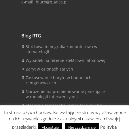
e-mail: biuro@quales.pl
Blog RTG
Stożkowa tomografia komputerowa w
stomatologii
Wypadek na terenie elektrowni atomowej
Baryt w osłonach stałych
Zastosowanie barytu w badaniach
rentgenowskich
Narażenie na promieniowanie jonizujące
w radiologii interwencyjnej
Stożkowa tomografia komputerowa CBCT
Ta strona używa Cookies. Korzystając ze strony wyrażasz zgodę
na ich używanie zgodnie z aktualnymi ustawieniami swojej
© © Copyright 2013-2021 by Quales. All
przeglądarki.
Polityka
Akceptuję
Nie zgadzam się