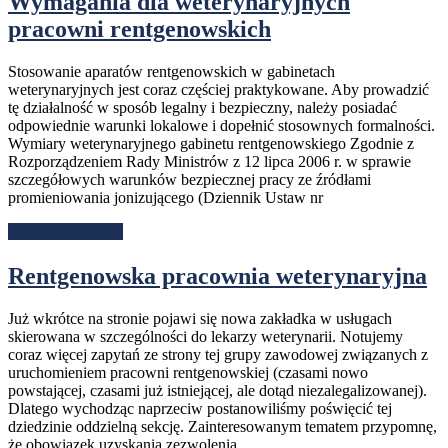
Wymagania dla weterynaryjnych
pracowni rentgenowskich
Stosowanie aparatów rentgenowskich w gabinetach
weterynaryjnych jest coraz częściej praktykowane. Aby prowadzić
tę działalność w sposób legalny i bezpieczny, należy posiadać
odpowiednie warunki lokalowe i dopełnić stosownych formalności.
Wymiary weterynaryjnego gabinetu rentgenowskiego Zgodnie z
Rozporządzeniem Rady Ministrów z 12 lipca 2006 r. w sprawie
szczegółowych warunków bezpiecznej pracy ze źródłami
promieniowania jonizującego (Dziennik Ustaw nr
Continue Reading
Rentgenowska pracownia weterynaryjna
Już wkrótce na stronie pojawi się nowa zakładka w usługach
skierowana w szczególności do lekarzy weterynarii. Notujemy
coraz więcej zapytań ze strony tej grupy zawodowej związanych z
uruchomieniem pracowni rentgenowskiej (czasami nowo
powstającej, czasami już istniejącej, ale dotąd niezalegalizowanej).
Dlatego wychodząc naprzeciw postanowiliśmy poświęcić tej
dziedzinie oddzielną sekcję. Zainteresowanym tematem przypomnę,
że obowiązek uzyskania zezwolenia