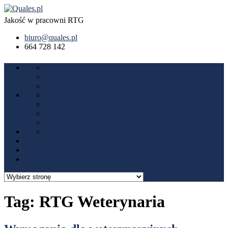
Jakość w pracowni RTG
biuro@quales.pl
664 728 142
Tag:
RTG Weterynaria