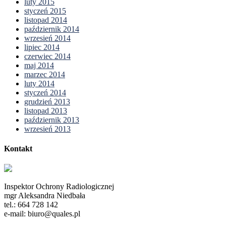
luty 2015
styczeń 2015
listopad 2014
październik 2014
wrzesień 2014
lipiec 2014
czerwiec 2014
maj 2014
marzec 2014
luty 2014
styczeń 2014
grudzień 2013
listopad 2013
październik 2013
wrzesień 2013
Kontakt
Inspektor Ochrony Radiologicznej
mgr Aleksandra Niedbała
tel.: 664 728 142
e-mail: biuro@quales.pl