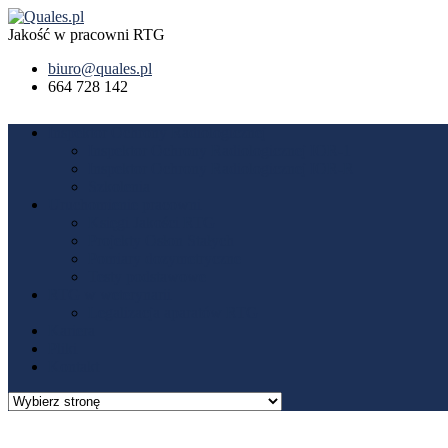
Jakość w pracowni RTG
biuro@quales.pl
664 728 142
Inspektor Ochrony Radiologicznej
Inspektor Ochrony Radiologicznej IOR-1
Inspektor Ochrony Radiologicznej IOR-R
Szkolenia
Uruchomienie pracowni
Księgi Jakości RTG
Projekty Osłon Stałych
Pomiary dozymetryczne
Testy podstawowe
RTG w weterynarii
Legalizacja aparatów RTG
Kariera
Pliki
Kontakt