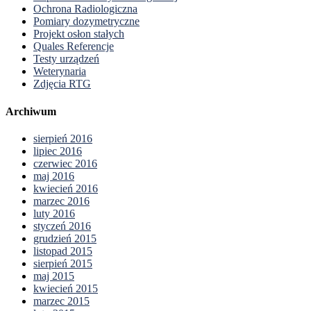
Ochrona Radiologiczna
Pomiary dozymetryczne
Projekt osłon stałych
Quales Referencje
Testy urządzeń
Weterynaria
Zdjęcia RTG
Archiwum
sierpień 2016
lipiec 2016
czerwiec 2016
maj 2016
kwiecień 2016
marzec 2016
luty 2016
styczeń 2016
grudzień 2015
listopad 2015
sierpień 2015
maj 2015
kwiecień 2015
marzec 2015